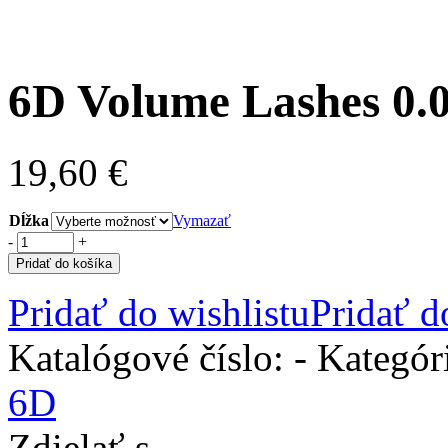
6D Volume Lashes 0.
19,60
€
Dĺžka
Vymazať
-
+
Pridať do košíka
Pridať do wishlistu
Pridať d
Katalógové číslo:
-
Kategór
6D
Zdielať s